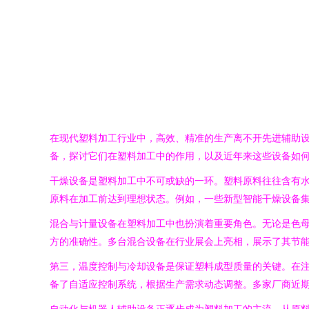
在现代塑料加工行业中，高效、精准的生产离不开先进辅助
备，探讨它们在塑料加工中的作用，以及近年来这些设备如
干燥设备是塑料加工中不可或缺的一环。塑料原料往往含有
原料在加工前达到理想状态。例如，一些新型智能干燥设备
混合与计量设备在塑料加工中也扮演着重要角色。无论是色
方的准确性。多台混合设备在行业展会上亮相，展示了其节
第三，温度控制与冷却设备是保证塑料成型质量的关键。在
备了自适应控制系统，根据生产需求动态调整。多家厂商近
自动化与机器人辅助设备正逐步成为塑料加工的主流。从原